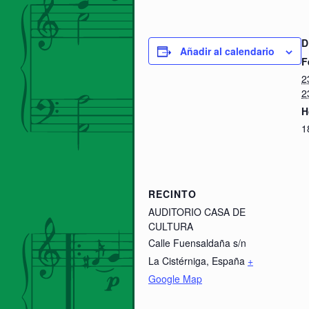
D
Añadir al calendario
F
2
2
H
1
RECINTO
AUDITORIO CASA DE
CULTURA
Calle Fuensaldaña s/n
La Cistérniga
,
España
+
Google Map