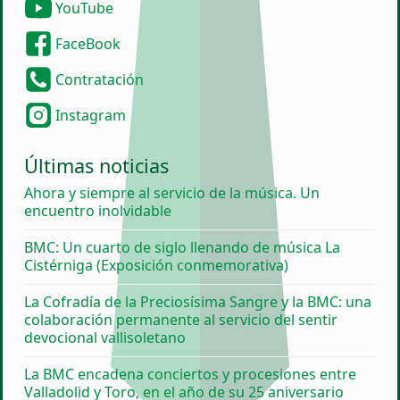
e
YouTube
n
FaceBook
t
o
Contratación
Instagram
Últimas noticias
Ahora y siempre al servicio de la música. Un
encuentro inolvidable
BMC: Un cuarto de siglo llenando de música La
Cistérniga (Exposición conmemorativa)
La Cofradía de la Preciosísima Sangre y la BMC: una
colaboración permanente al servicio del sentir
devocional vallisoletano
La BMC encadena conciertos y procesiones entre
Valladolid y Toro, en el año de su 25 aniversario